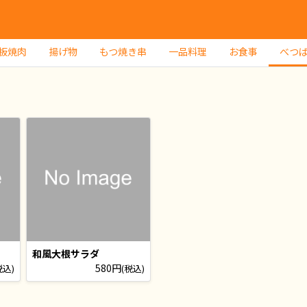
板焼肉
揚げ物
もつ焼き串
一品料理
お食事
べつ
和風大根サラダ
580円
税込)
(税込)