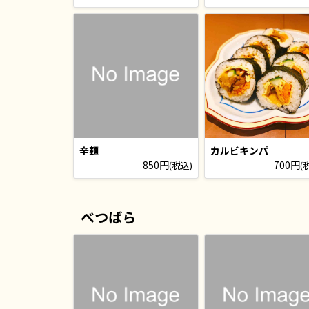
辛麺
カルビキンパ
850円
700円
(税込)
(
べつばら