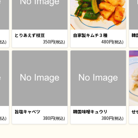
とりあえず枝豆
自家製キムチ３種
韓
350円
480円
税込)
(税込)
(税込)
旨塩キャベツ
韓国味噌キュウリ
せ
380円
380円
税込)
(税込)
(税込)