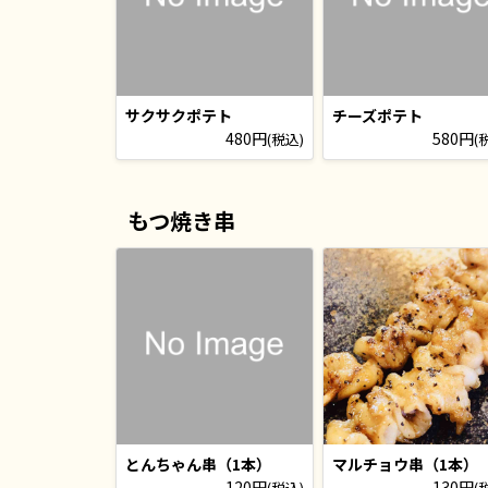
サクサクポテト
チーズポテト
480円
580円
(税込)
(
もつ焼き串
とんちゃん串（1本）
マルチョウ串（1本）
120円
130円
(税込)
(