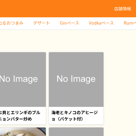
店舗情報
出るおつまみ
デザート
Ginベース
Vodkaベース
Rum
ぶ貝とエリンギのブル
海老とキノコのアヒージ
ニョンバター炒め
ョ（バケット付）