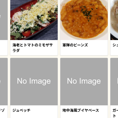
海老とトマトのミモザサ
軍隊のビーンズ
シ
ラダ
リゾ
ジュベッチ
地中海風ブイヤベース
ガ
ト