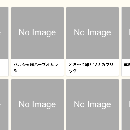
ペルシャ風ハーブオムレ
とろ〜り卵とツナのブリ
羊
ツ
ック