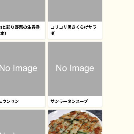
肉と彩り野菜の生春巻
コリコリ黒きくらげサラ
1本）
ダ
ムウンセン
サンラータンスープ