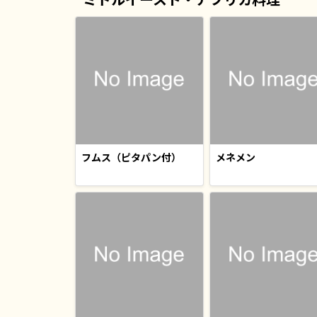
フムス（ピタパン付）
メネメン