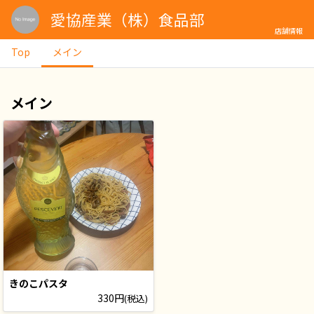
愛協産業（株）食品部
店舗情報
Top
メイン
メイン
きのこパスタ
330円
(税込)